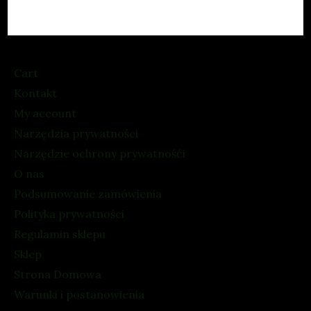
Cart
Kontakt
My account
Narzędzia prywatności
Narzędzie ochrony prywatnośći
O nas
Podsumowanie zamówienia
Polityka prywatności
Regulamin sklepu
Sklep
Strona Domowa
Warunki i postanowienia