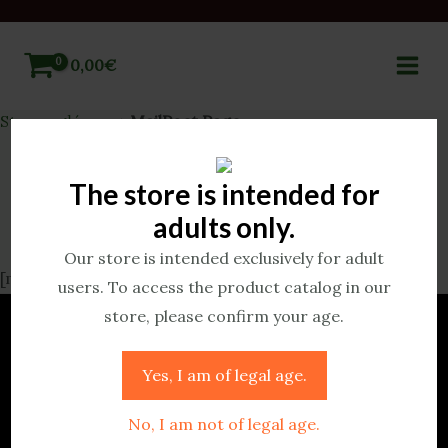
0,00
€
MAI
Strona główna
»
MailPoet Page
MEN
The store is intended for
MailPoet Page
adults only.
Our store is intended exclusively for adult
[mailpoet_page]
users. To access the product catalog in our
store, please confirm your age.
Yes, I am of legal age.
No, I am not of legal age.
” Twój ulubiony sklep z Amanita Muscaria… „