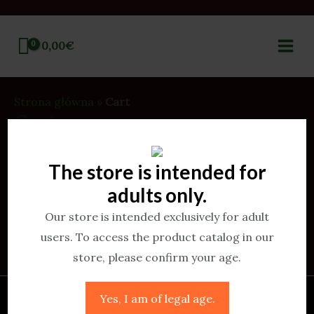
0,00
€
Strona główna
»
Cart
Cart
Twój koszyk aktualnie jest pusty.
The store is intended for
adults only.
Our store is intended exclusively for adult
WRÓĆ DO SKLEPU
users. To access the product catalog in our
store, please confirm your age.
Yes, I am of legal age.