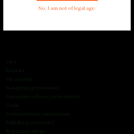
No, I am not of legal age.
” Twój ulubiony sklep z Amanita Muscaria… „
Cart
Kontakt
My account
Narzędzia prywatności
Narzędzie ochrony prywatnośći
O nas
Podsumowanie zamówienia
Polityka prywatności
Regulamin sklepu